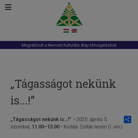
Megvalósult a Nemzeti Kulturális Alap támogatásával
„Tágasságot nekünk
is...!”
„Tágasságot nekünk is...!”
• 2025. április 5.
szombat,
11.00–13.00
• Kodály Zoltán terem (I. em.)
Share