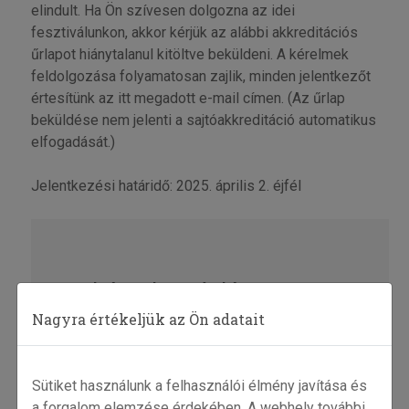
elindult. Ha Ön szívesen dolgozna az idei
fesztiválunkon, akkor kérjük az alábbi akkreditációs
űrlapot hiánytalanul kitöltve beküldeni. A kérelmek
feldolgozása folyamatosan zajlik, minden jelentkezőt
értesítünk az itt megadott e-mail címen. (Az űrlap
beküldése nem jelenti a sajtóakkreditáció automatikus
elfogadását.)
Jelentkezési határidő: 2025. április 2. éjfél
Sajtóregisztráció
Nagyra értékeljük az Ön adatait
Sütiket használunk a felhasználói élmény javítása és
a forgalom elemzése érdekében. A webhely további