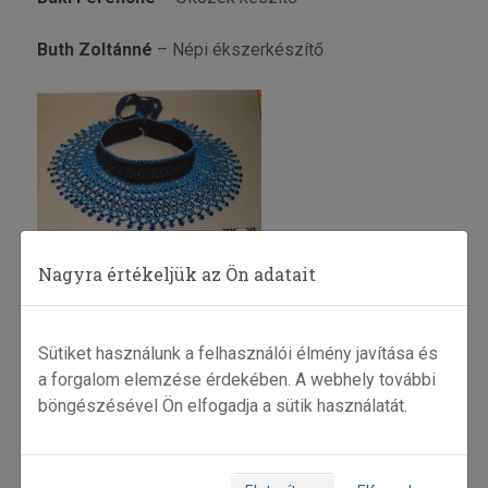
Buth Zoltánné
– Népi ékszerkészítő
Nagyra értékeljük az Ön adatait
Sütiket használunk a felhasználói élmény javítása és
a forgalom elemzése érdekében. A webhely további
böngészésével Ön elfogadja a sütik használatát.
Czegle László
– Faműves, népi játékkészítő, Népi
iparművész