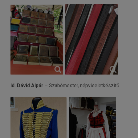
Id. Dávid Alpár
– Szabómester, népviseletkészítő