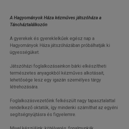
A Hagyományok Háza kézműves játszóháza a
Táncháztalálkozón
A gyerekek és gyereklelkűek egész nap a
Hagyományok Háza játszóházában próbálhatják ki
ügyességüket.
Játszóházi foglalkozásainkon bárki elkészítheti
természetes anyagokból kézműves alkotásait,
lehetősége lesz egy igazán személyes tárgy
létrehozására.
Foglalkozásvezetőink felkészült nagy tapasztalattal
rendelkező oktatók, így mindenki számíthat az egyéni
segítségnyújtásra és figyelemre.
Mivel készülünk: kötélverés, fonalmunkák,