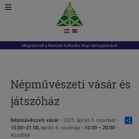
Megvalósult a Nemzeti Kulturális Alap támogatásával
Népművészeti vásár és
játszóház
Népművészeti vásár
• 2025. április 5. szombat -
10.00–21.00,
április 6. vasárnap
- 10.00
–
20.00
•
Share
Küzdőtér