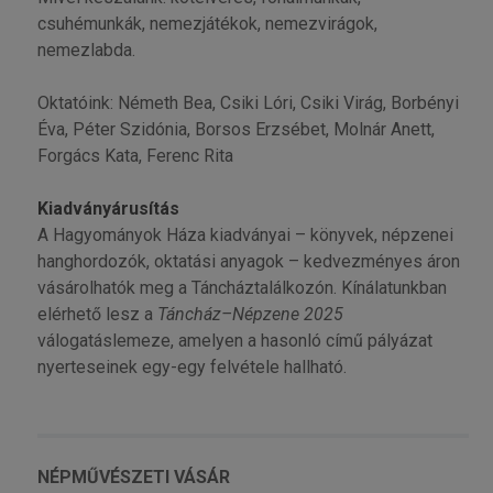
csuhémunkák, nemezjátékok, nemezvirágok,
nemezlabda.
Oktatóink: Németh Bea, Csiki Lóri, Csiki Virág, Borbényi
Éva, Péter Szidónia, Borsos Erzsébet, Molnár Anett,
Forgács Kata, Ferenc Rita
Kiadványárusítás
A Hagyományok Háza kiadványai – könyvek, népzenei
hanghordozók, oktatási anyagok – kedvezményes áron
vásárolhatók meg a Táncháztalálkozón. Kínálatunkban
elérhető lesz a
Táncház–Népzene 2025
válogatáslemeze, amelyen a hasonló című pályázat
nyerteseinek egy-egy felvétele hallható.
NÉPMŰVÉSZETI VÁSÁR