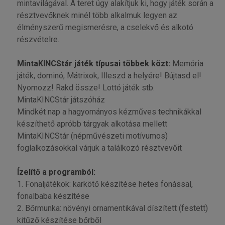
mintavilágával. A teret úgy alakítjuk ki, hogy játék során a
résztvevőknek minél több alkalmuk legyen az
élményszerű megismerésre, a cselekvő és alkotó
részvételre.
MintaKINCStár játék típusai többek közt:
Memória
játék, dominó, Mátrixok, Illeszd a helyére! Bújtasd el!
Nyomozz! Rakd össze! Lottó játék stb.
MintaKINCStár játszóház
Mindkét nap a hagyományos kézműves technikákkal
készíthető apróbb tárgyak alkotása mellett
MintaKINCStár (népművészeti motívumos)
foglalkozásokkal várjuk a találkozó résztvevőit
Ízelítő a programból:
1. Fonaljátékok: karkötő készítése hetes fonással,
fonalbaba készítése
2. Bőrmunka: növényi ornamentikával díszített (festett)
kitűző készítése bőrből