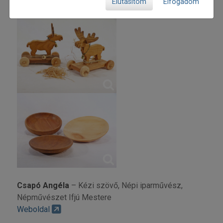
Weboldal
Elutasítom
Elfogadom
Csapó Angéla
– Kézi szövő, Népi iparművész,
Népművészet Ifjú Mestere
Weboldal