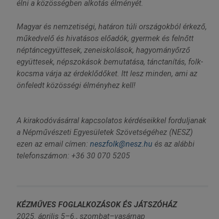
élni a közösségben alkotás élményét.
Magyar és nemzetiségi, határon túli országokból érkező,
műkedvelő és hivatásos előadók, gyermek és felnőtt
néptáncegyüttesek, zeneiskolások, hagyományőrző
együttesek, népszokások bemutatása, tánctanítás, folk-
kocsma várja az érdeklődőket. Itt lesz minden, ami az
önfeledt közösségi élményhez kell!
A kirakodóvásárral kapcsolatos kérdéseikkel forduljanak
a Népművészeti Egyesületek Szövetségéhez (NESZ)
ezen az email címen:
neszfolk@nesz.hu
és az alábbi
telefonszámon: +36 30 070 5205
KÉZMŰVES FOGLALKOZÁSOK ÉS JÁTSZÓHÁZ
2025. április 5–6., szombat–vasárnap