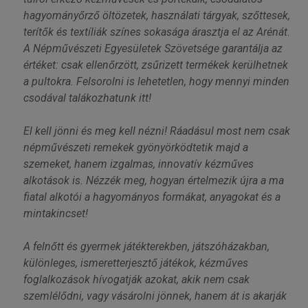
hagyományőrző öltözetek, használati tárgyak, szőttesek,
terítők és textíliák színes sokasága árasztja el az Arénát.
A Népművészeti Egyesületek Szövetsége garantálja az
értéket: csak ellenőrzött, zsűrizett termékek kerülhetnek
a pultokra. Felsorolni is lehetetlen, hogy mennyi minden
csodával talákozhatunk itt!
El kell jönni és meg kell nézni! Ráadásul most nem csak
népművészeti remekek gyönyörködtetik majd a
szemeket, hanem izgalmas, innovatív kézműves
alkotások is. Nézzék meg, hogyan értelmezik újra a ma
fiatal alkotói a hagyományos formákat, anyagokat és a
mintakincset!
A felnőtt és gyermek játékterekben, játszóházakban,
különleges, ismeretterjesztő játékok, kézműves
foglalkozások hívogatják azokat, akik nem csak
szemlélődni, vagy vásárolni jönnek, hanem át is akarják