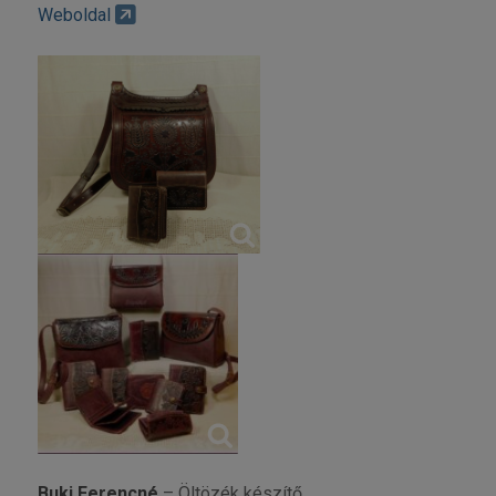
Weboldal
Buki Ferencné
– Öltözék készítő