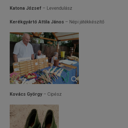
Katona József
– Levendulász
Kerékgyártó Attila János
– Népi játékkészítő
Kovács György
– Cipész