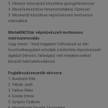
3. Hímzés: könyvjelző készítése gyöngyhímzéssel
4. Mesefa készítése hímzésmintákkal, fűzéssel
5. Meseerdő készítése népművészeti motívumos
matricákkal
MintaKINCStár népművészeti motívumos
matricatetoválás
Légy trendi – hord magadon! felhívással az idei
fesztiválhangulatot erősítjük a különféle népművészeti
ágakból (hímzés, fafaragás) vett mintakincsekkel
készült matricatetoválással.
Foglalkozásvezetők névsora:
1. Auerbach Rita
2. Fábián Judit
3. Farkas Réka
4. Gonda Emma
5. Gyöpös Szabina
6. Hegedűsné Sevella Zsuzsanna