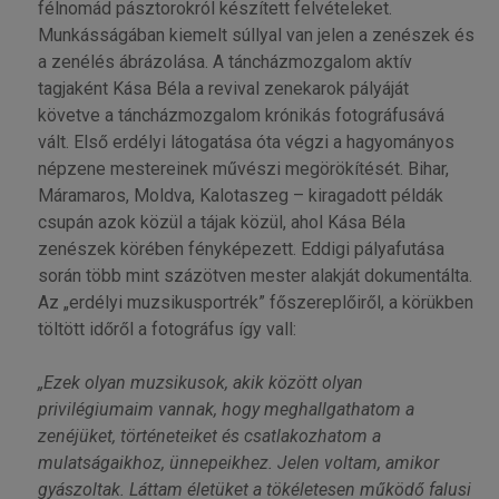
félnomád pásztorokról készített felvételeket.
Munkásságában kiemelt súllyal van jelen a zenészek és
a zenélés ábrázolása. A táncházmozgalom aktív
tagjaként Kása Béla a revival zenekarok pályáját
követve a táncházmozgalom krónikás fotográfusává
vált. Első erdélyi látogatása óta végzi a hagyományos
népzene mestereinek művészi megörökítését. Bihar,
Máramaros, Moldva, Kalotaszeg – kiragadott példák
csupán azok közül a tájak közül, ahol Kása Béla
zenészek körében fényképezett. Eddigi pályafutása
során több mint százötven mester alakját dokumentálta.
Az „erdélyi muzsikusportrék” főszereplőiről, a körükben
töltött időről a fotográfus így vall:
„Ezek olyan muzsikusok, akik között olyan
privilégiumaim vannak, hogy meghallgathatom a
zenéjüket, történeteiket és csatlakozhatom a
mulatságaikhoz, ünnepeikhez. Jelen voltam, amikor
gyászoltak. Láttam életüket a tökéletesen működő falusi