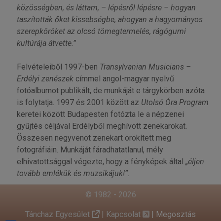
közösségben, és láttam, – lépésről lépésre – hogyan
taszították őket kissebségbe, ahogyan a hagyományos
szerepköröket az olcsó tömegtermelés, rágógumi
kultúrája átvette.”
Felvételeiből 1997-ben
Transylvanian Musicians –
Erdélyi zenészek
címmel angol-magyar nyelvű
fotóalbumot publikált, de munkáját e tárgykörben azóta
is folytatja. 1997 és 2001 között az
Utolsó Óra Program
keretei között Budapesten fotózta le a népzenei
gyűjtés céljával Erdélyből meghívott zenekarokat.
Összesen negyvenöt zenekart örökített meg
fotográfiáin. Munkáját fáradhatatlanul, mély
elhivatottsággal végezte, hogy a fényképek által
„éljen
tovább emlékük és muzsikájuk!”.
© 1982 - 2026
Tánchaz Egyesület
|
Kapcsolat
|
Megosztás