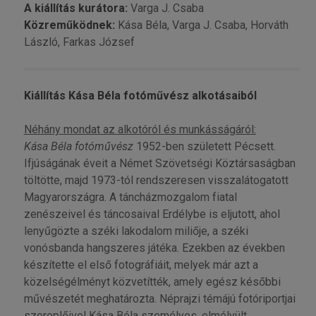
A kiállítás kurátora:
Varga J. Csaba
Közreműködnek:
Kása Béla, Varga J. Csaba, Horváth
László, Farkas József
Kiállítás Kása Béla fotóművész alkotásaiból
Néhány mondat az alkotóról és munkásságáról:
Kása Béla fotóművész
1952-ben született Pécsett.
Ifjúságának éveit a Német Szövetségi Köztársaságban
töltötte, majd 1973-tól rendszeresen visszalátogatott
Magyarországra. A táncházmozgalom fiatal
zenészeivel és táncosaival Erdélybe is eljutott, ahol
lenyűgözte a széki lakodalom miliője, a széki
vonósbanda hangszeres játéka. Ezekben az években
készítette el első fotográfiáit, melyek már azt a
közelségélményt közvetítték, amely egész későbbi
művészetét meghatározta. Néprajzi témájú fotóriportjai
szereplőivel Kása Béla személyes, elmélyült