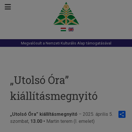
Megvalósult a Nemzeti Kulturális Alap támogatásával
„Utolsó Óra”
kiállításmegnyitó
„Utolsó Óra” kiállításmegnyitó
– 2025. április 5.
szombat,
13.00 •
Martin terem (I. emelet)
Share