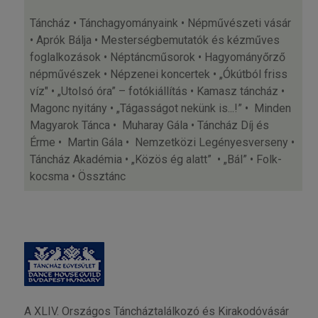
Táncház • Tánchagyományaink • Népművészeti vásár
• Aprók Bálja • Mesterségbemutatók és kézműves
foglalkozások • Néptáncműsorok • Hagyományőrző
népművészek • Népzenei koncertek • „Ókútból friss
víz" • „Utolsó óra” – fotókiállítás • Kamasz táncház •
Magonc nyitány • „Tágasságot nekünk is...!” • Minden
Magyarok Tánca • Muharay Gála • Táncház Díj és
Érme • Martin Gála • Nemzetközi Legényesverseny •
Táncház Akadémia • „Közös ég alatt” • „Bál” • Folk-
kocsma • Össztánc
A XLIV. Országos Táncháztalálkozó és Kirakodóvásár