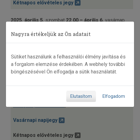
Kétnapos elővételes jegy
2025. április 5.
szombat
22.00 – április 6.
vasárnap
04.00
Nagyra értékeljük az Ön adatait
A Táncháztalálkozó Éjszakai Bálja
Hagyományok Háza
•
1011 Budapest, Corvin tér 8.
Sütiket használunk a felhasználói élmény javítása és
Jegyinformáció
a forgalom elemzése érdekében. A webhely további
böngészésével Ön elfogadja a sütik használatát.
2025. április 6.
vasárnap 10.00–21.00
XLIV
. Országos TÁNCHÁZTALÁLKOZÓ és
Kirakodóvásár
Elutasítom
Elfogadom
Papp László Budapest Sportaréna
•
1143
Budapest, Stefánia út 2.
Vasárnapi napijegy
Kétnapos elővételes
jegy